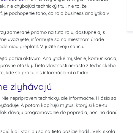
 nie chýbajúci technický titul, nie to, že
je pochopenie toho, čo rola business analytika v
urzy zamerané priamo na túto rolu, dostupné aj s
žne uvažujete, informujte sa na miestnom úrade
démiou preplatiť. Využite svoju šancu.
ejto pozícii aktívum. Analytické myslenie, komunikácia,
právne otázky. Tieto vlastnosti nerastú z technického
e, kde sa pracuje s informáciami a ľuďmi.
ne zlyhávajú
 Nie nepripravení technicky, ale informačne. Hlásia sa
h vyžaduje. A potom kopírujú mýtus, ktorý si kde-tu
ť. Tak dávajú programovanie do popredia, hoci na danú
jú ľudí, ktorí by sa na tieto pozície hodili. Vek, škola,