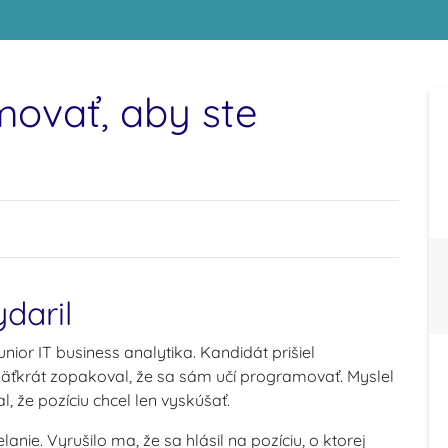
ovať, aby ste
daril
ior IT business analytika. Kandidát prišiel
äťkrát zopakoval, že sa sám učí programovať. Myslel
, že pozíciu chcel len vyskúšať.
lanie.
Vyrušilo ma, že sa hlásil na pozíciu, o ktorej