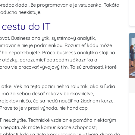
a predpokladal, že programovanie je vstupenka. Takáto
noducho neexistuje.
 cestu do IT
vať. Business analytik, systémový analytik,
ogramovanie nie je podmienkou. Rozumieť kódu môže
ť ho nepotrebujete. Práca business analytika stojí na
ne otázky, porozumieť potrebám zákazníka a
rou vie pracovať vývojový tím. To sú zručnosti, ktoré
siatke.
Vek na tejto pozícii nehrá rolu tak, ako si ľudia
rý má za sebou desať rokov v bankovníctve,
projektov niečo, čo sa nedá naučiť na žiadnom kurze:
áve to je v praxi výhoda, nie handicap.
IT neuchytíte. Technické vzdelanie pomáha niektorým
im nepatrí. Ak máte komunikačné schopnosti,
z oblasti, kde sa tieto kompetencie využívajú, dvere do