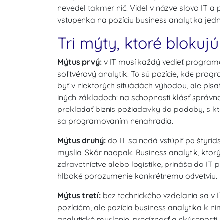
nevedel takmer nič. Videl v názve slovo IT 
vstupenka na pozíciu business analytika jed
Tri mýty, ktoré blokujú
Mýtus prvý:
v IT musí každý vedieť programo
softvérový analytik. To sú pozície, kde pr
byť v niektorých situáciách výhodou, ale písa
iných základoch: na schopnosti klásť správ
prekladať biznis požiadavky do podoby, s kto
sa programovaním nenahradia.
Mýtus druhý:
do IT sa nedá vstúpiť po štyrid
myslia. Skôr naopak. Business analytik, kto
zdravotníctve alebo logistike, prináša do IT 
hlboké porozumenie konkrétnemu odvetviu. Pr
Mýtus tretí:
bez technického vzdelania sa v 
pozíciám, ale pozícia business analytika k n
analytické myslenie, precíznosť a skúsenosti 