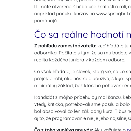
IT máte otvorené. Chýbajúce znalosti o roli, n
napríklad ponuku kurzov na www.springbut.c
pomáhajú.
Čo sa reálne hodnotí 
Z pohľadu zamestnávateľa:
keď hľadáte jun
odborníka. Počítate s tým, že sa mu budete v
realita každého juniora v každom odbore.
Čo však hľadáte, je človek, ktorý vie, na čo sa
projekte robí, aké nástroje používa, s kým s
minimálny základ, bez ktorého pohovor nemá
Kandidát z môjho príbehu by mal šancu, keby
vtedy kritická, potrebovali sme posilu a bolo
bol absolvoval čo len základný kurz IT busin
aj to, že programovanie nie je jeho najsilne
Čo z toho vyplýva pre vás:
Ak uvažujete o
p