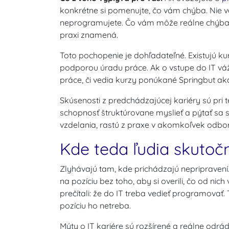
konkrétne si pomenujte, čo vám chýba. Nie vek,
neprogramujete. Čo vám môže reálne chýbať, 
praxi znamená.
Toto pochopenie je dohľadateľné. Existujú k
podporou úradu práce. Ak o vstupe do IT vá
práce, či vedia kurzy ponúkané Springbut aka
Skúsenosti z predchádzajúcej kariéry sú pri t
schopnosť štruktúrovane myslieť a pýtať sa s
vzdelania, rastú z praxe v akomkoľvek odbor
Kde teda ľudia skutoč
Zlyhávajú tam, kde prichádzajú nepripravení.
na pozíciu bez toho, aby si overili, čo od nic
prečítali: že do IT treba vedieť programova
pozíciu ho netreba.
Mýty o IT kariére sú rozšírené a reálne odrádza