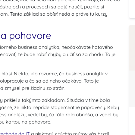
ástrojoch a procesoch sa dajú naučiť, pozrite si
om. Tento základ sa obísť nedá a práve tu kurzy
na pohovore
iorného business analytika, neočakávate hotového
enovať, že bude robiť chyby a učiť sa za chodu. To je
 hlási. Niekto, kto rozumie, čo business analytik v
polupracuje a čo sa od neho očakáva. Toto je
 zmysel pre žiadnu zo strán.
 prišiel s takýmto základom. Situácia v tíme bola
 jasné, že nikto nepríde stopercentne pripravený. Keby
ess analýzy, vedel by, čo táto rola obnáša, a vedel by
jšou kartou na pohovore.
rechode do IT
a niektorý z týchto mýtov vás brzdí,