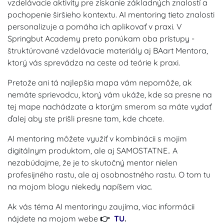
vzdelávacie aktivity pre získanie základných znalostí a
pochopenie širšieho kontextu. AI mentoring tieto znalosti
personalizuje a pomáha ich aplikovať v praxi. V
Springbut Academy preto ponúkam oba prístupy -
štruktúrované vzdelávacie materiály aj BAart Mentora,
ktorý vás sprevádza na ceste od teórie k praxi.
Pretože ani tá najlepšia mapa vám nepomôže, ak
nemáte sprievodcu, ktorý vám ukáže, kde sa presne na
tej mape nachádzate a ktorým smerom sa máte vydať
ďalej aby ste prišli presne tam, kde chcete.
AI mentoring môžete využiť v kombinácii s mojim
digitálnym produktom, ale aj SAMOSTATNE.. A
nezabúdajme, že je to skutočný mentor nielen
profesijného rastu, ale aj osobnostného rastu. O tom tu
na mojom blogu niekedy napíšem viac.
Ak vás téma AI mentoringu zaujíma, viac informácii
nájdete na mojom webe
TU
.
👉