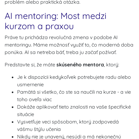
problém alebo praktická otázka.
AI mentoring: Most medzi
kurzom a praxou
Práve tu prichádza revolučná zmena v podobe AI
mentoringu. Máme možnosť využiť to, čo moderná doba
ponúka. AI sa netreba báť, treba ju začať požívať.
Predstavte si, že máte
skúseného mentora
, ktorý:
Je k dispozícii kedykoľvek potrebujete radu alebo
usmernenie
Pamätá si všetko, čo ste sa naučili na kurze - a vie
toho oveľa viac
Dokáže aplikovať tieto znalosti na vaše špecifické
situácie
Vysvetľuje veci spôsobom, ktorý zodpovedá
vášmu štýlu učenia
Nikdy nie je unavený, nesúdi a má nekonečnú