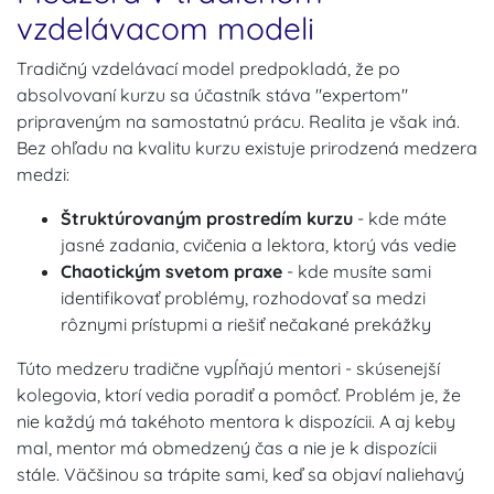
vzdelávacom modeli
Tradičný vzdelávací model predpokladá, že po
absolvovaní kurzu sa účastník stáva "expertom"
pripraveným na samostatnú prácu. Realita je však iná.
Bez ohľadu na kvalitu kurzu existuje prirodzená medzera
medzi:
Štruktúrovaným prostredím kurzu
- kde máte
jasné zadania, cvičenia a lektora, ktorý vás vedie
Chaotickým svetom praxe
- kde musíte sami
identifikovať problémy, rozhodovať sa medzi
rôznymi prístupmi a riešiť nečakané prekážky
Túto medzeru tradične vypĺňajú mentori - skúsenejší
kolegovia, ktorí vedia poradiť a pomôcť. Problém je, že
nie každý má takéhoto mentora k dispozícii. A aj keby
mal, mentor má obmedzený čas a nie je k dispozícii
stále. Väčšinou sa trápite sami, keď sa objaví naliehavý