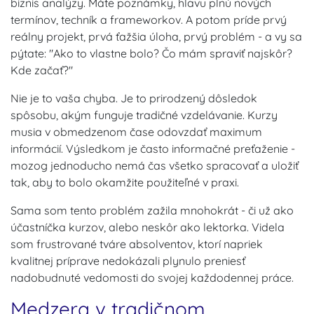
biznis analýzy. Máte poznámky, hlavu plnú nových
termínov, techník a frameworkov. A potom príde prvý
reálny projekt, prvá ťažšia úloha, prvý problém - a vy sa
pýtate: "Ako to vlastne bolo? Čo mám spraviť najskôr?
Kde začať?"
Nie je to vaša chyba. Je to prirodzený dôsledok
spôsobu, akým funguje tradičné vzdelávanie. Kurzy
musia v obmedzenom čase odovzdať maximum
informácií. Výsledkom je často informačné preťaženie -
mozog jednoducho nemá čas všetko spracovať a uložiť
tak, aby to bolo okamžite použiteľné v praxi.
Sama som tento problém zažila mnohokrát - či už ako
účastníčka kurzov, alebo neskôr ako lektorka. Videla
som frustrované tváre absolventov, ktorí napriek
kvalitnej príprave nedokázali plynulo preniesť
nadobudnuté vedomosti do svojej každodennej práce.
Medzera v tradičnom