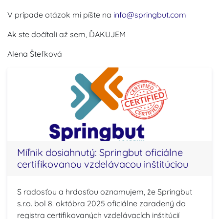
V prípade otázok mi píšte na
info
@springbut.com
Ak ste do
čítali až sem, ĎAKUJEM
Alena Štefková
Míľnik dosiahnutý: Springbut oficiálne
certifikovanou vzdelávacou inštitúciou
S radosťou a hrdosťou oznamujem, že Springbut
s.r.o. bol 8. októbra 2025 oficiálne zaradený do
registra certifikovaných vzdelávacích inštitúcií