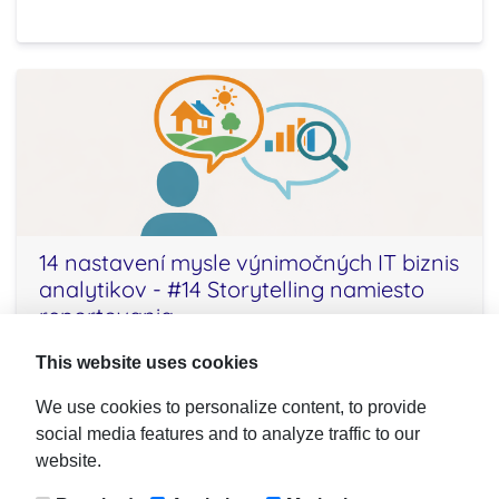
14 nastavení mysle výnimočných IT biznis
analytikov - #14 Storytelling namiesto
reportovania
This website uses cookies
V predchádzajúcich článkoch som rozobrala
trinásť kľúčových mindsetov výnimočných biznis
We use cookies to personalize content, to provide
analytikov. Dnes uzavrieme sériu posledným,
social media features and to analyze traffic to our
štrnástym mindsetom: Storytelling namiesto
website.
reportovania. Tento mindset..