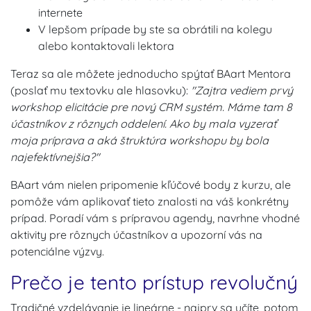
internete
V lepšom prípade by ste sa obrátili na kolegu
alebo kontaktovali lektora
Teraz sa ale môžete jednoducho spýtať BAart Mentora
(poslať mu textovku ale hlasovku):
"Zajtra vediem prvý
workshop elicitácie pre nový CRM systém. Máme tam 8
účastníkov z rôznych oddelení. Ako by mala vyzerať
moja príprava a aká štruktúra workshopu by bola
najefektívnejšia?"
BAart vám nielen pripomenie kľúčové body z kurzu, ale
pomôže vám aplikovať tieto znalosti na váš konkrétny
prípad. Poradí vám s prípravou agendy, navrhne vhodné
aktivity pre rôznych účastníkov a upozorní vás na
potenciálne výzvy.
Prečo je tento prístup revolučný
Tradičné vzdelávanie je lineárne - najprv sa učíte, potom